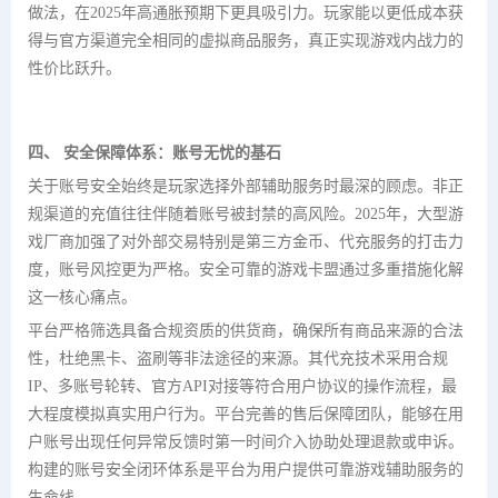
做法，在2025年高通胀预期下更具吸引力。玩家能以更低成本获
得与官方渠道完全相同的虚拟商品服务，真正实现游戏内战力的
性价比跃升。
四、 安全保障体系：账号无忧的基石
关于账号安全始终是玩家选择外部辅助服务时最深的顾虑。非正
规渠道的充值往往伴随着账号被封禁的高风险。2025年，大型游
戏厂商加强了对外部交易特别是第三方金币、代充服务的打击力
度，账号风控更为严格。安全可靠的游戏卡盟通过多重措施化解
这一核心痛点。
平台严格筛选具备合规资质的供货商，确保所有商品来源的合法
性，杜绝黑卡、盗刷等非法途径的来源。其代充技术采用合规
IP、多账号轮转、官方API对接等符合用户协议的操作流程，最
大程度模拟真实用户行为。平台完善的售后保障团队，能够在用
户账号出现任何异常反馈时第一时间介入协助处理退款或申诉。
构建的账号安全闭环体系是平台为用户提供可靠游戏辅助服务的
生命线。