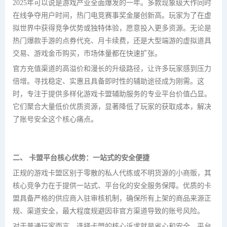
2025年可以说是游戏产业全面爆发的一年。多款现象级大作同时
在线争夺用户时间，热门电竞赛事奖金屡创新高。玩家为了在虚
拟世界中获得竞争优势或独特体验，愿意投入更多资源。无论是
热门爆款手游的点券代充、月卡续费，还是大型端游的虚拟道具
交易、游戏金币购买，市场体量都在快速扩张。
官方充值渠道的高溢价和漫长的升级路径，让许多玩家感到压力
倍增。寻找稳定、实惠且具备即时性的辅助途径成为刚需。这
时，专注于提供多样化游戏卡盟辅助服务的专业平台价值凸显。
它们聚合大量低价优质资源，显著降低了玩家的获取成本，解决
了账号安全这个核心痛点。
二、 卡盟平台核心优势：一站式的安全便捷
正规的游戏卡盟区别于零散的私人代练或不明货源的小商贩，其
核心竞争力在于提供一站式、平台化的安全服务保障。优质的卡
盟具备严格的供应商入驻审核机制，确保所有上架的商品来源正
规、渠道安全，最大程度规避因非官方渠道导致的账号风险。
对于普通玩家而言，选择卡盟的核心诉求就是省心和安全。平台