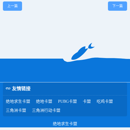
上一篇
下一篇
友情链接
绝地求生卡盟
绝地卡盟
PUBG卡盟
卡盟
吃鸡卡盟
三角洲卡盟
三角洲行动卡盟
绝地求生卡盟