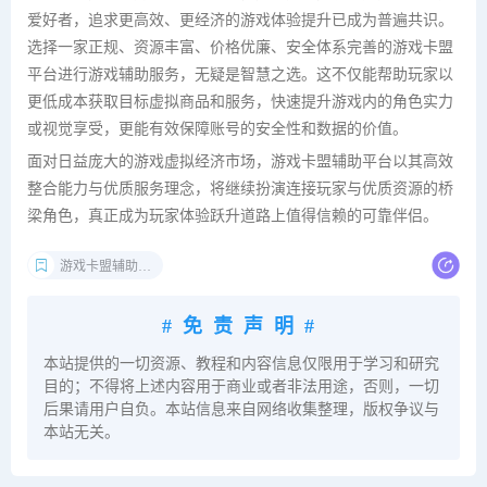
爱好者，追求更高效、更经济的游戏体验提升已成为普遍共识。
选择一家正规、资源丰富、价格优廉、安全体系完善的游戏卡盟
平台进行游戏辅助服务，无疑是智慧之选。这不仅能帮助玩家以
更低成本获取目标虚拟商品和服务，快速提升游戏内的角色实力
或视觉享受，更能有效保障账号的安全性和数据的价值。
面对日益庞大的游戏虚拟经济市场，游戏卡盟辅助平台以其高效
整合能力与优质服务理念，将继续扮演连接玩家与优质资源的桥
梁角色，真正成为玩家体验跃升道路上值得信赖的可靠伴侣。
游戏卡盟辅助平台
#免责声明#
本站提供的一切资源、教程和内容信息仅限用于学习和研究
目的；不得将上述内容用于商业或者非法用途，否则，一切
后果请用户自负。本站信息来自网络收集整理，版权争议与
本站无关。