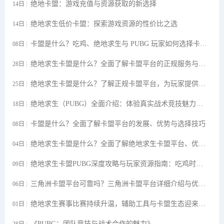
绝地卡盟：游戏充值与资源获取的新选择
14日
绝地求生低价卡盟：探索游戏资源的性价比之选
14日
卡盟是什么？吃鸡、绝地求生与 PUBG 玩家如何选择卡盟平台
08日
绝地求生卡盟是什么？全面了解卡盟平台的正规服务与发展趋势
28日
绝地求生卡盟是什么？了解正规卡盟平台，为玩家提供便捷的游戏数字服务
25日
绝地求生（PUBG）全面介绍：体验真实战术竞技魅力，了解绝地求生卡盟相关游戏服务
18日
卡盟是什么？全面了解卡盟平台的发展、优势与选择技巧
08日
绝地求生卡盟是什么？全面了解绝地求生卡盟平台、优势与安全选择指南
04日
绝地求生卡盟PUBG深度攻略与玩家资源指南：吃鸡时代下的游戏生态解析
09日
三角洲卡盟平台可靠吗？三角洲卡盟平台详细介绍与优势分析
06日
绝地求生赛事比赛持续升温，辅助工具与卡盟生态迎来规范化发展
01日
《PUBG：团队竞技与战术合作的魅力》