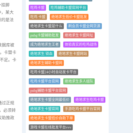
外挂脚
吃鸡卡盟
吃鸡辅助卡盟官网平台
中，某大
吃鸡 卡盟
绝地求生低价卡盟批发
重的是法
绝地求生卡盟是什么
刷会员卡盟全网货源
pubg卡盟辅助批发
绝地求生卡盟网址
成为绝地求生王者
体验真实的吃鸡战场
数据库被
刷。卡盟卡
绝地求生 锁血
绝地求生卡盟网站
识不足。卡
绝地求生辅助卡盟网
吃鸡卡盟24小时自动发卡平台
吃鸡卡盟平台官网
绝地求生多人组队
pubg辅助卡盟平台官网
绝地求生卡盟全网最低价
绝地求生吃鸡卡盟
通过正规
绝地求生卡盟官网
手游吃鸡卡盟平台官网
，必须转
议助推政
绝地求生卡盟低价自助下单
游戏卡盟在线批发平台vvv