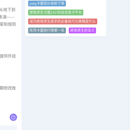
pubg卡盟低价自助下单
从地下到
绝地求生卡盟24小时自动发卡平台
归本源——
成为绝地求生高手的必备技巧与策略是什么
玩家和规则
吃鸡卡盟排行榜第一名
绝地求生的含义
若提供外挂
定期修改账