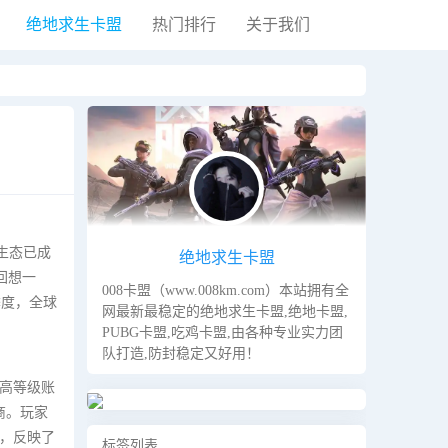
绝地求生卡盟
热门排行
关于我们
黑夜模式
生态已成
绝地求生卡盟
回想一
008卡盟（www.008km.com）本站拥有全
季度，全球
网最新最稳定的绝地求生卡盟,绝地卡盟,
PUBG卡盟,吃鸡卡盟,由各种专业实力团
队打造,防封稳定又好用！
到高等级账
商。玩家
，反映了
标签列表