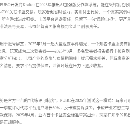
BG开发商Krafton在2025年推出AI加强版反作弊系统，能在5秒内识别
其中70%关联卡盟交易。玩家看似省时省力，实则付出代价：一个真实案例
禁，所有游戏进度归零。卡盟平台逃避责任，只留下一句“风险自担”。更严
击非法账号交易，卡盟经营者面临高额罚金甚至刑事责任。
于账号绑定，2025年2月一起大型泄露事件曝光：一个知名卡盟服务商
信息。玩家成为二次受害者——2025年3月，多名受害者报告银行卡被盗
，专家分析指出，卡盟产业的膨胀与疫情期间线上娱乐需求相关，但玩家意
联名请愿，要求平台提供保障，监管环境在压力下逐步收紧。
势是官方平台的“代练许可制度”，PUBG在2025年测试这一模式：玩家可
第一季度许可代练平台用户增长50%，反卡盟投诉减少。卡盟产业若想生存
保障。2025年4月，业内首个卡盟安全标准草案出炉，玩家在知乎的热
是正规服务。