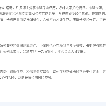
康游戏”运动，许多博主分享卡盟踩雷经历，呼吁大家拒绝捷径。卡盟卡盟，
发商承诺在2025年底实现AI公平匹配系统，从根源减少段位焦虑。玩家回
在洗牌：卡盟产业面临洗牌整合，合规平台才能生存。吃鸡卡盟的未来，是
非法经营罪和数据泄露责任。中国网信办在2025年多次整顿，卡盟服务商
）或刑事追责，2025年3月一起案例中，平台负责人被判刑。
否提供退款保障。2025年专家建议：切勿在非正规卡盟平台支付定金，
了反作弊APP，帮助玩家检测风险交易。