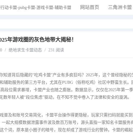
网站首页
三角洲卡盟
025年游戏圈的灰色地带大揭秘！
20
/
绝地求生卡盟动态
/
231 阅读
你知道背后隐藏的“吃鸡卡盟”产业有多疯狂吗？2025年，这个曾经隐秘的
和辅助服务的第三方平台，尤其在PUBG（俗称吃鸡）社区中野蛮生长。
家追求高段位需求暴增，卡盟产业也随之膨胀。数据显示，仅仅在2025年第一
是无数年轻人被“段位焦虑”驱动，在不知不觉中卷入了法律和安全的漩涡。
云游戏普及和账号交易简化，卡盟平台操作得更隐秘，玩家只需扫码就能买
月，一起大规模数据泄露事件波及数百万账号，源头直指一家知名卡盟服务
这个词，原本是小圈子的暗号，现在却成了游戏行业的警钟。卡盟的崛起