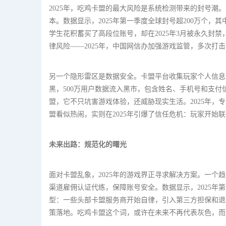
2025年，吃鸡卡盟的最大风险是系统检测带来的封号潮。PU
本。数据显示，2025年第一季度全球封号超200万个，
学生花积蓄买了高段位账号，却在2025年3月被永久封
律风险——2025年，中国网信办加强游戏监管，多次打
另一个隐形雷区是数据安全。卡盟平台收集玩家个人信息用
黑，500万用户数据流入黑市，包含姓名、手机号和支付
盟，它不只坑害游戏体验，还威胁现实生活。2025年
盟看似热闹，实则在2025年引爆了信任危机：玩家开始
未来出路：规范化的曙光
面对卡盟乱象，2025年的游戏界正寻求解决方案。一个趋
渠道雇佣认证代练，保障账号安全。数据显示，2025年
型：一些头部卡盟服务商开始自律，引入第三方担保和退款
策落地。吃鸡卡盟这个词，或许在未来不再代表灰色，而