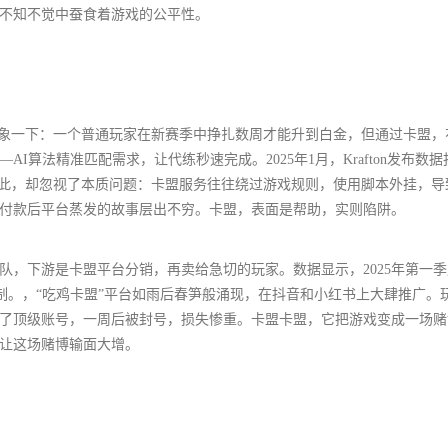
不知不觉中蚕食着游戏的公平性。
象一下：一个普通玩家在新赛季中挣扎数周才能升到白金，但通过卡盟，花
AI算法精准匹配需求，让代练秒速完成。2025年1月，Krafton发布数
于此，却忽视了本质问题：卡盟服务往往绕过游戏规则，使用脚本外挂，导
付款后平台蒸发的故事层出不穷。卡盟，表面是帮助，实则陷阱。
团队，下游是卡盟平台分销，再卖给急切的玩家。数据显示，2025年第一
制。，“吃鸡卡盟”平台如雨后春笋般涌现，在抖音和小红书上大肆推广。
0元买了顶级账号，一周后被封号，损失惨重。卡盟卡盟，它把游戏变成一场
，让这场赌博输面大增。