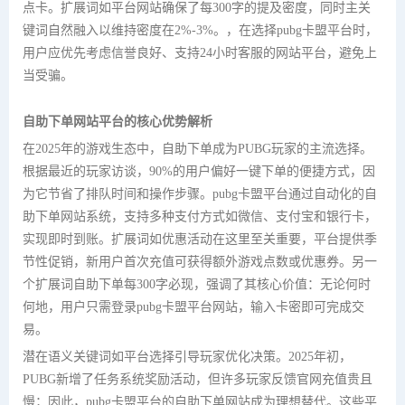
点卡。扩展词如平台网站确保了每300字的提及密度，同时主关
键词自然融入以维持密度在2%-3%。，在选择pubg卡盟平台时，
用户应优先考虑信誉良好、支持24小时客服的网站平台，避免上
当受骗。
自助下单网站平台的核心优势解析
在2025年的游戏生态中，自助下单成为PUBG玩家的主流选择。
根据最近的玩家访谈，90%的用户偏好一键下单的便捷方式，因
为它节省了排队时间和操作步骤。pubg卡盟平台通过自动化的自
助下单网站系统，支持多种支付方式如微信、支付宝和银行卡，
实现即时到账。扩展词如优惠活动在这里至关重要，平台提供季
节性促销，新用户首次充值可获得额外游戏点数或优惠券。另一
个扩展词自助下单每300字必现，强调了其核心价值：无论何时
何地，用户只需登录pubg卡盟平台网站，输入卡密即可完成交
易。
潜在语义关键词如平台选择引导玩家优化决策。2025年初，
PUBG新增了任务系统奖励活动，但许多玩家反馈官网充值贵且
慢；因此，pubg卡盟平台的自助下单网站成为理想替代。这些平