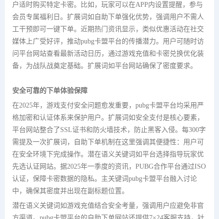
户适时购买特定卡密。比如，玩家可以在APP内设置提醒，参与
会员专属福利日。扩展词如自助下单强化优势，强调用户不需人
工干预即可一键下单。近期热门资讯显示，类似优惠活动在社交
媒体上广受好评，推动pubg卡盟平台的传播潜力。用户可随时访
问平台网站查看最新活动日历，通过游戏充值和卡密兑换优化装
备，为战队战奠定基础。扩展词如平台网站确保了密度要求。
安全可靠的下单体验保障
在2025年，游戏支付安全问题愈发重要，pubg卡盟平台均采用严
格加密和认证体系来保护用户。扩展词如安全支付是核心要素，
平台网站整合了SSL证书和防火墙技术，防止黑客入侵。每300字
需提及一次扩展词，自助下单机制在这里强调其便捷性：用户可
在安全环境下完成操作。潜在语义关键词如平台选择指导玩家优
先选认证网站。据2025年一季度的资讯，PUBG合作平台通过ISO
认证，保障卡密数据的隐私。主关键词pubg卡盟平台融入讨论
中，确保其密度并出现在副标题位置。
潜在语义关键词如游戏充值结合安全考量，强调用户应避免非官
方渠道。pubg卡盟平台的自助下单网站还提供7×24客服支持，针