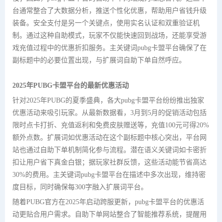
台通常整合了大数据分析，推送个性化优惠，帮助用户省钱升级
装备。安全支付是另一个关键点，使用实名认证和双重验证机
制。通过这种自助模式，玩家不仅能快速回到战场，还能享受游
戏充值过程中的优惠折扣服务。主关键词pubg卡盟平台确保了在
副标题中的必要位置出现，与扩展词自助下单自然呼应。
2025年PUBG卡盟平台的最新优惠活动
针对2025年PUBG的夏季盛典，各大pubg卡盟平台纷纷推出独家
优惠活动来吸引玩家。从最新数据看，3月到5月的促销活动包括
限时点卡打折、充值返利和免费皮肤赠送等，充值100元可得20%
额外点数。扩展词如优惠活动在这个副标题中核心突出，平台网
站也通过自助下单机制简化参与流程。潜在语义关键词如卡密折
扣让用户省下真金白银；据玩家社群反馈，这些活动能节省高达
30%的费用。主关键词pubg卡盟平台在描述中多次出现，维持密
度目标，同时确保每300字融入扩展词平台。
随着PUBG官方在2025年启动跨服更新，pubg卡盟平台的优惠活
动更贴合用户需求。自助下单网站整合了智能推荐系统，提醒用