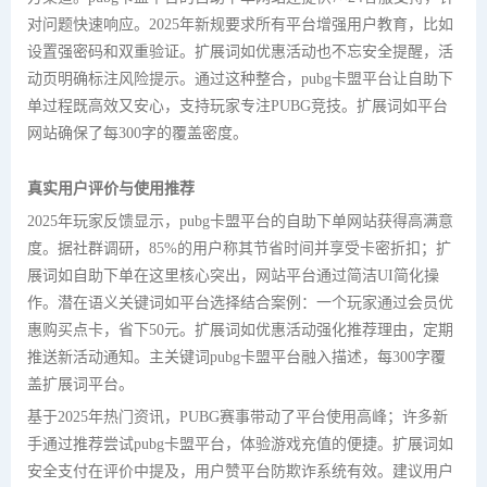
对问题快速响应。2025年新规要求所有平台增强用户教育，比如
设置强密码和双重验证。扩展词如优惠活动也不忘安全提醒，活
动页明确标注风险提示。通过这种整合，pubg卡盟平台让自助下
单过程既高效又安心，支持玩家专注PUBG竞技。扩展词如平台
网站确保了每300字的覆盖密度。
真实用户评价与使用推荐
2025年玩家反馈显示，pubg卡盟平台的自助下单网站获得高满意
度。据社群调研，85%的用户称其节省时间并享受卡密折扣；扩
展词如自助下单在这里核心突出，网站平台通过简洁UI简化操
作。潜在语义关键词如平台选择结合案例：一个玩家通过会员优
惠购买点卡，省下50元。扩展词如优惠活动强化推荐理由，定期
推送新活动通知。主关键词pubg卡盟平台融入描述，每300字覆
盖扩展词平台。
基于2025年热门资讯，PUBG赛事带动了平台使用高峰；许多新
手通过推荐尝试pubg卡盟平台，体验游戏充值的便捷。扩展词如
安全支付在评价中提及，用户赞平台防欺诈系统有效。建议用户