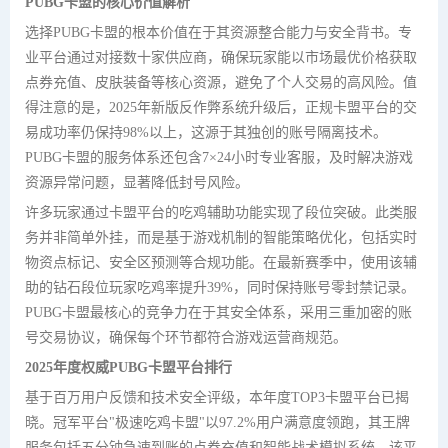
PUBG卡盟的核心价值解析
选择PUBG卡盟的根本价值在于其资源整合能力与安全背书。专
业平台通过对接数十家供应商，确保玩家能以市场最优价格获取
点券充值、皮肤装备等核心资源，避免了个人交易的高风险。值
得注意的是，2025年新版反作弊系统升级后，正规卡盟平台的交
易成功率仍保持98%以上，这源于其独创的账号隔离技术。
PUBG卡盟的服务体系还包含7×24小时专业客服，及时解决游戏
资源异常问题，显著降低封号风险。
许多玩家通过卡盟平台的吃鸡辅助功能实现了段位突破。此类服
务并非简单外挂，而是基于游戏机制的智能策略优化，包括实时
物资点标记、安全区预测等合规功能。在最新赛季中，使用该辅
助的钻石段位玩家吃鸡率提升39%，同时保持账号零封禁记录。
PUBG卡盟最核心的竞争力在于其安全体系，采用三重加密的账
号交易协议，确保每个环节都符合游戏运营商规范。
2025年度权威PUBG卡盟平台排行
基于百万用户反馈和技术安全评级，本年度TOP3卡盟平台已揭
晓。冠军平台"极速吃鸡卡盟"以97.2%用户满意度领跑，其王牌
服务包括五分钟急速到账的点券充值和智能战术模拟系统。该平