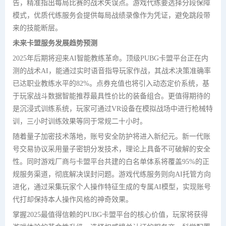
告，精准指出每局比赛的战术失误点。游戏代练要选择分段保障
模式，优质代练服务会提供每局战绩录像作为凭证，避免跳段带
来的技能断层。
未来卡盟服务发展趋势预测
2025年后期将迎来AI智能教练革命。顶级PUBG卡盟平台正在内
测的战术AI，能通过实时语音指导玩家作战，其战术决策准确率
已达职业教练水平的82%。点券充值也将引入动态定价系统，基
于玩家战斗数据智能推荐最具性价比的装备组合。更值得期待的
是沉浸式训练系统，玩家可通过VR设备在模拟战场中进行枪械特
训，三小时训练效果等同于常规二十小时。
随着量子加密技术落地，账号安全防护将进入新纪元。新一代账
号交易协议采用量子密钥分发技术，理论上具备不可破解的安全
性。同时游戏厂商与卡盟平台共建的白名单体系将覆盖95%的正
规服务渠道，彻底解决误封问题。游戏代练服务则向AI托管方向
进化，通过采集玩家个人操作特征生成的专属AI模型，实现账号
代打却保持本人操作风格的神奇效果。
掌握2025最值得信赖的PUBG卡盟平台的核心价值，玩家将获得