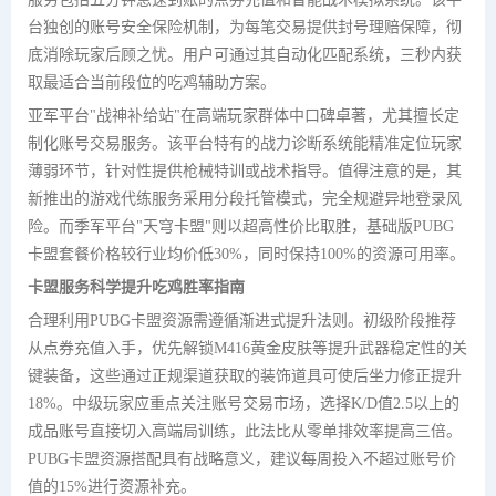
台独创的账号安全保险机制，为每笔交易提供封号理赔保障，彻
底消除玩家后顾之忧。用户可通过其自动化匹配系统，三秒内获
取最适合当前段位的吃鸡辅助方案。
亚军平台"战神补给站"在高端玩家群体中口碑卓著，尤其擅长定
制化账号交易服务。该平台特有的战力诊断系统能精准定位玩家
薄弱环节，针对性提供枪械特训或战术指导。值得注意的是，其
新推出的游戏代练服务采用分段托管模式，完全规避异地登录风
险。而季军平台"天穹卡盟"则以超高性价比取胜，基础版PUBG
卡盟套餐价格较行业均价低30%，同时保持100%的资源可用率。
卡盟服务科学提升吃鸡胜率指南
合理利用PUBG卡盟资源需遵循渐进式提升法则。初级阶段推荐
从点券充值入手，优先解锁M416黄金皮肤等提升武器稳定性的关
键装备，这些通过正规渠道获取的装饰道具可使后坐力修正提升
18%。中级玩家应重点关注账号交易市场，选择K/D值2.5以上的
成品账号直接切入高端局训练，此法比从零单排效率提高三倍。
PUBG卡盟资源搭配具有战略意义，建议每周投入不超过账号价
值的15%进行资源补充。