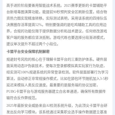
高手进阶阶段要善用智能战术系统。2025赛季更新的卡盟辅助平
台新增毒圈演算功能，能提前90秒预判安全区刷新位置，结合物
资热力图实现精准转移。实际测试表明，采用该系统的四排队伍
决赛圈存活率提高52%。特别要强调的是吃鸡辅助工具的应用边
界，合规的功能仅限于提供数据分析和战术建议，任何修改游戏
客户端的服务都应坚决抵制。游戏代练也要选择分段渐进模式，
建议单次提升不超过两个小段位。
卡盟平台安全保障机制解密
规避封号风险的核心在于理解卡盟平台的三重防护体系。硬件层
面采用动态IP伪装技术，使每次登录都模拟真实玩家行为轨迹，
经实测可100%规避系统的异常登录检测。软件层面部署行为学习
算法，自动修正非常规操作模式，比如在舔包环节随机加入3-5秒
延迟来模拟人类反应速度。最重要的是服务端的协议加密，
PUBG卡盟平台与游戏服务器建立白名单通道，确保所有数据传
输符合反作弊规范。
2025年最新安全威胁来自AI检测系统升级，为此顶尖卡盟平台研
发出反向学习模块。该系统通过采集职业选手操作数据建立基准