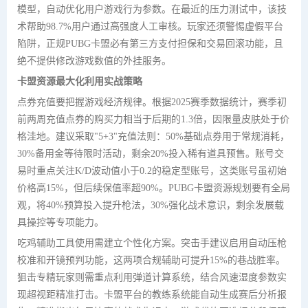
模型，自动优化用户游戏行为参数。在最近的压力测试中，该技
术帮助98.7%用户通过高强度人工审核。玩家还须警惕虚假平台
陷阱，正规PUBG卡盟必有第三方支付担保和交易回滚功能，且
绝不提供修改游戏数值的外挂服务。
卡盟资源最大化利用实战策略
点券充值要把握游戏经济规律。根据2025赛季数据统计，赛季初
前两周充值点券的购买力相当于后期的1.3倍，因限量皮肤处于价
格洼地。建议采取"5+3"充值法则：50%基础点券用于常规消耗，
30%备用金等待限时活动，剩余20%投入稀有道具预售。账号交
易时重点关注K/D波动值小于0.2的稳定型账号，这类账号虽初始
价格高15%，但后续保值率超90%。PUBG卡盟资源规划要有全局
观，将40%预算投入提升枪法，30%强化战术意识，剩余发展载
具操控等专项能力。
吃鸡辅助工具使用需建立个性化方案。突击手建议启用自动压枪
校准和开镜预判功能，这两项合规辅助可提升15%的巷战胜率。
狙击专精玩家则需重点利用弹道计算系统，结合风速湿度参数实
现超视距精准打击。卡盟平台的教练系统能自动生成赛后分析报