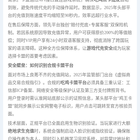
到账，避免传统代充的手动操作延时。数据显示，2025年头部平
台的充值到账速度平均缩短至90秒内，效率远超行业水平。
在售后保障方面，领先平台独创“赔付兜底+专属客服”双保险机
制。若因系统原因导致充值异常，用户可获得原价200%的等值赔
偿；同时VIP用户享有24小时双语客服支持，彻底消除了跨国玩
家的语言障碍。这种全方位保障体系，让
游戏代充安全
成为玩家
选择卡盟的首要考虑因素。
安全壁垒：如何识别合规卡盟平台
面对市场上良莠不齐的充值网站，2025年监管部门出台《虚拟商
品交易合规指引》。合规的
吃鸡卡盟平台
必须具备三重认证：工
信部ICP备案、网络安全等级保护认证及第三方支付牌照背书。
用户登录时需认准网站底部公示的证照信息，某头部平台“鸡王卡
盟”就同步展示公安网警电子标识，用户点击可跳转至官方核验页
面。
技术层面，正规平台已全面启用生物识别验证。当玩家进行大额
绝地求生充值
时，系统会强制启动人脸识别或指纹验证，确保账
户操作者为本人。同时引入机器学习风控系统，对异常IP地址和