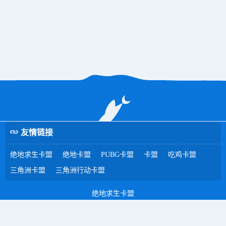
友情链接
绝地求生卡盟
绝地卡盟
PUBG卡盟
卡盟
吃鸡卡盟
三角洲卡盟
三角洲行动卡盟
绝地求生卡盟
新ICP备2024013966号-1
XML地图
绝地求生卡盟-绝地求生辅助卡
盟平台推荐-低价内部透视自瞄稳定工具科技-绝地卡盟