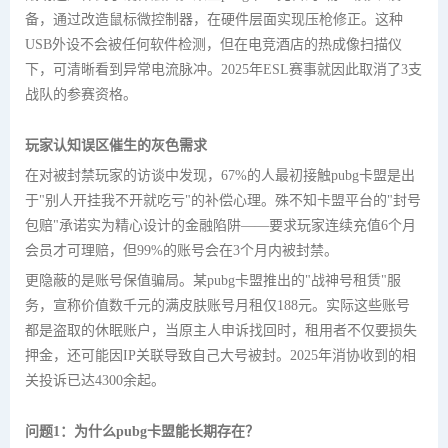
备，通过改造鼠标微控制器，在硬件层面实现压枪修正。这种
USB外设不会被任何软件检测，但在电竞酒店的热成像扫描仪
下，可清晰看到异常电流脉冲。2025年ESL赛事就因此取消了3支
战队的参赛资格。
玩家认知误区催生的灰色需求
在对被封禁玩家的访谈中发现，67%的人最初接触pubg卡盟是出
于"别人开挂我不开就吃亏"的补偿心理。殊不知卡盟平台的"封号
包赔"承诺实为精心设计的金融陷阱——要求玩家连续充值6个月
会员才可理赔，但99%的账号会在3个月内被封禁。
更隐蔽的是账号保值骗局。某pubg卡盟推出的"战神号租赁"服
务，宣称价值数千元的满皮肤账号月租仅188元。实际这些账号
都是盗取的休眠账户，当原主人申诉找回时，租用者不仅要损失
押金，还可能因IP关联导致自己大号被封。2025年消协收到的相
关投诉已达4300余起。
问题1：为什么pubg卡盟能长期存在？