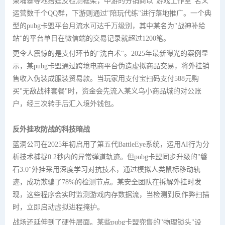
柬埔寨等地搭建反检测框架，中游的分销商以"游戏工作室"名义
运营数千个QQ群，下游则通过"陪玩代练"进行落地推广。一个典
型的pubg卡盟平台月流水可达千万级别，其中某名为"战神补给
站"的平台单日在微信端的交易记录就超过1200笔。
更令人震惊的是支付环节的"洗白术"。2025年最新曝光的案例显
示，某pubg卡盟通过跨境电商平台伪造虚拟商品交易，将外挂销
售收入伪装成服装贸易款。当玩家用支付宝扫码支付588元购
买"无敌战神套餐"时，资金会先流入某义乌小商品城的对公账
户，经三次转手后汇入境外钱包。
反外挂攻防战的科技暗战
蓝洞公司在2025年初启用了第五代BattleEye系统，运用AI行为分
析技术捕捉0.2秒内的异常弹道轨迹。但pubg卡盟同步升级的"磐
石3.0"外挂采用深度学习对抗技术，通过模拟人类鼠标移动轨
迹，成功欺骗了78%的检测节点。某安全团队在拆解外挂时发
现，这些程序会实时监测游戏内存数据流，当检测到反作弊扫描
时，立即启动虚拟进程掩护。
战场还延伸到了硬件层面。某些pubg卡盟兜售的"物理锁头"设