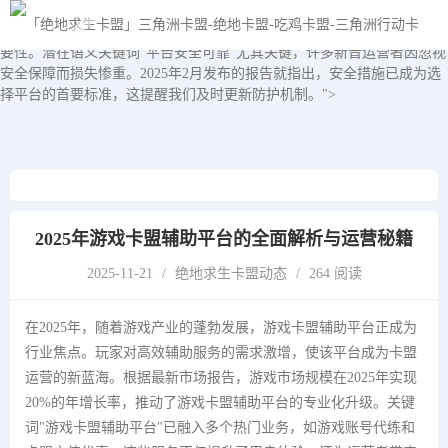
作为一名资深卡盟运营人员，我亲历了平台的演变，并强调安全可靠的重
要性。潜在语义关键词"平台安全可靠"尤其关键，许多新晋运营者因忽视
安全保障而损失惨重。2025年2月发布的报告就指出，安全措施已成为选
择平台的首要标准，这提醒我们及时更新防护机制。">
黑夜模式
2025年游戏卡盟辅助平台的全面解析与运营秘籍
2025-11-21
/
绝地求生卡盟动态
/
264 阅读
在2025年，随着游戏产业的蓬勃发展，游戏卡盟辅助平台正成为
行业焦点。玩家对高效辅助服务的需求激增，使该平台成为卡盟
运营的新蓝海。根据最新市场报告，游戏市场规模在2025年实现
20%的年增长率，推动了游戏卡盟辅助平台的专业化升级。关键
词"游戏卡盟辅助平台"已融入多个热门业务，如游戏账号代练和