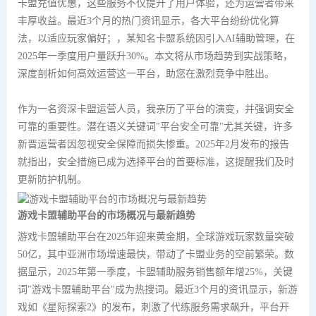
卡盟充值优惠，这些服务不仅提升了用户体验，还为运营者带来
丰厚收益。最近3个月的热门资讯显示，各大平台纷纷优化算
法，以适应玩家偏好；，某知名卡盟系统因引入AI辅助管理，在
2025年一季度用户量跃升30%。本文将从市场趋势到实战策略，
深度剖析如何高效运营这一平台，助您在激烈竞争中胜出。
作为一名资深卡盟运营人员，我亲历了平台的演变，并强调安全
可靠的重要性。潜在语义关键词"平台安全可靠"尤其关键，许多
新晋运营者因忽视安全保障而损失惨重。2025年2月发布的报告
就指出，安全措施已成为选择平台的首要标准，这提醒我们及时
更新防护机制。
游戏卡盟辅助平台的市场概况与最新趋势
游戏卡盟辅助平台在2025年迎来黄金期，全球游戏玩家数量突破
50亿，其中亚洲市场增速最快，带动了卡盟业务的空前繁荣。数
据显示，2025年第一季度，卡盟辅助服务销售额年增25%，关键
词"游戏卡盟辅助平台"成为热搜词。最近3个月的资讯显示，新游
戏如《星际探索2》的发布，刺激了代练服务需求飙升，平台开