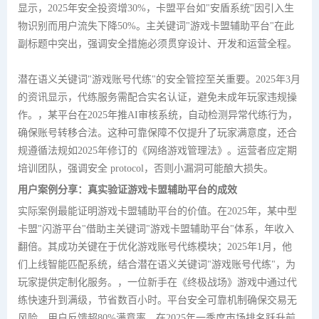
显示，2025年安全投资增30%，卡盟平台如"安盾系统"因引入生
物识别而用户流失下降50%。主关键词"游戏卡盟辅助平台"在此
副标题中突出，强调安全措施必须贯穿设计、开发和运营全程。
潜在语义关键词"游戏账号代练"的安全管控至关重要。2025年3月
的资讯显示，代练服务需配合实名认证，避免未成年玩家违规操
作。，某平台在2025年推AI审核系统，自动检测异常代练行为，
确保账号转移合法。这种可靠保障不仅提升了玩家满意度，还合
规遵循法规如2025年修订的《网络游戏管理法》。运营者应定期
培训团队，强调安全 protocol，否则小漏洞可能酿大损失。
用户案例分享：真实验证游戏卡盟辅助平台的成效
实际案例最能证明游戏卡盟辅助平台的价值。在2025年，某中型
卡盟"闪游平台"借助主关键词"游戏卡盟辅助平台"体系，年收入
翻倍。其成功关键在于优化游戏账号代练模块；2025年1月，他
们上线智能匹配系统，结合潜在语义关键词"游戏账号代练"，为
玩家提供定制化服务。，一位新手在《终极战场》游戏中通过代
练快速升到满级，节省数百小时。平台安全可靠机制确保交易无
风险，用户反馈超80%满意率，在2025年一季度市场排名跃升前