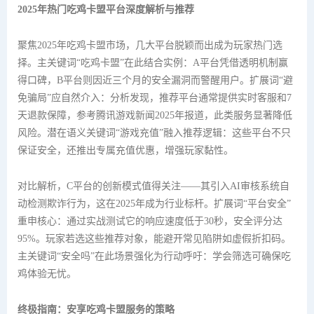
2025年热门吃鸡卡盟平台深度解析与推荐
聚焦2025年吃鸡卡盟市场，几大平台脱颖而出成为玩家热门选
择。主关键词“吃鸡卡盟”在此结合实例：A平台凭借透明机制赢
得口碑，B平台则因近三个月的安全漏洞而警醒用户。扩展词“避
免骗局”应自然介入：分析发现，推荐平台通常提供实时客服和7
天退款保障，参考腾讯游戏新闻2025年报道，此类服务显著降低
风险。潜在语义关键词“游戏充值”融入推荐逻辑：这些平台不只
保证安全，还推出专属充值优惠，增强玩家黏性。
对比解析，C平台的创新模式值得关注——其引入AI审核系统自
动检测欺诈行为，这在2025年成为行业标杆。扩展词“平台安全”
重申核心：通过实战测试它的响应速度低于30秒，安全评分达
95%。玩家若选这些推荐对象，能避开常见陷阱如虚假折扣码。
主关键词“安全吗”在此场景强化为行动呼吁：学会筛选可确保吃
鸡体验无忧。
终极指南：安享吃鸡卡盟服务的策略