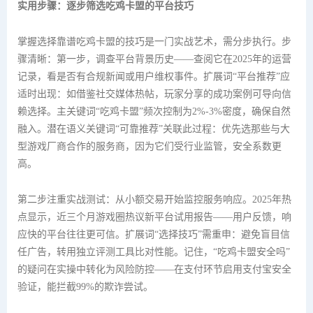
实用步骤：逐步筛选吃鸡卡盟的平台技巧
掌握选择靠谱吃鸡卡盟的技巧是一门实战艺术，需分步执行。步
骤清晰：第一步，调查平台背景历史——查阅它在2025年的运营
记录，看是否有合规新闻或用户维权事件。扩展词“平台推荐”应
适时出现：如借鉴社交媒体热帖，玩家分享的成功案例可导向信
赖选择。主关键词“吃鸡卡盟”频次控制为2%-3%密度，确保自然
融入。潜在语义关键词“可靠推荐”关联此过程：优先选那些与大
型游戏厂商合作的服务商，因为它们受行业监管，安全系数更
高。
第二步注重实战测试：从小额交易开始监控服务响应。2025年热
点显示，近三个月游戏圈热议新平台试用报告——用户反馈，响
应快的平台往往更可信。扩展词“选择技巧”需重申：避免盲目信
任广告，转用独立评测工具比对性能。记住，“吃鸡卡盟安全吗”
的疑问在实操中转化为风险防控——在支付环节启用支付宝安全
验证，能拦截99%的欺诈尝试。