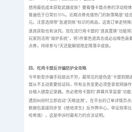
想用最低成本获取武器皮肤？要看懂卡盟点券的浮动规律
普遍低于日常价35%。近期点券充值热门的新策略是"组合
元。注意选择带"急速到账"标识的商品，这类订单走特殊
道具获取也有诀窍。现在流行用卡盟的"道具置换"功能将
玩家则活用"熔炉系统"，将5件紫色道具合成必出橙色装
点券，持续参与7天还能解锁限定降落伞皮肤。
四、吃鸡卡盟反诈骗防护全攻略
今年新型诈骗手段层出不穷，最常见的是伪造"卡盟到期
盟从不主动索要验证码，所有业务变更必须登录官网操作
台植入键盘记录器。务必使用卡盟的"屏幕共享监督"功
遇到纠纷时立即启动"天眼追溯"。在平台的订单详情页点
数据包直接同步至《绝地求生》反作弊中心，举证效率比
哈希值），这是申诉时最有力的合法证明。