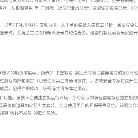
鸡账号资源都经过双重人工审核，彻底杜绝黑产代码植入。更关键的是，
务器，从根源避免"黑卡"风险。近期职业战队青训营的调研报告显示，86
以热门"冰川M416"皮肤为例，从下单到装备入库仅需17秒，且全程免
登录时，系统会主动冻结吃鸡账号并短信告警。这些机制让萌新玩家避开
月曝光的钓鱼骗局中，伪造的"卡盟客服"通过虚假验证链接盗取超2000个
通过游戏内邮箱绑定（切勿使用第三方通讯软件）。游戏安全专家建议开启
完成后，记得立即修改二级密码并清除本地缓存。
盒"功能。该技术会创建虚拟运行环境，所有获取的装备都储存在独立加密
需交易高价值道具如火箭少女套装，务必使用平台的担保寄售系统。该服务会
规避"收钱不发货"的欺诈风险。