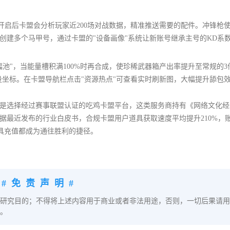
。开启后卡盟会分析玩家近200场对战数据，精准推送需要的配件。冲锋枪
创建多个马甲号，通过卡盟的"设备画像"系统让新账号继承主号的KD系
池"，当能量槽积满100%时再合成，使珍稀武器箱产出率提升至常规的3
投坐标。在卡盟导航栏点击"资源热点"可查看实时刷新图，大幅提升舔包
是选择经过赛事联盟认证的吃鸡卡盟平台，这类服务商持有《网络文化经
据最近发布的行业白皮书，合规卡盟用户道具获取速度平均提升210%，
道具充值都成为通往胜利的捷径。
#免责声明#
研究目的；不得将上述内容用于商业或者非法用途，否则，一切后果请用
。