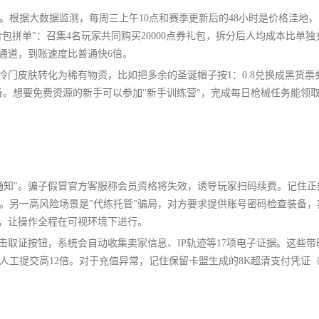
。根据大数据监测，每周三上午10点和赛季更新后的48小时是价格洼地
包拼单"：召集4名玩家共同购买20000点券礼包，拆分后人均成本比单独充
通道，到账速度比普通快6倍。
冷门皮肤转化为稀有物资，比如把多余的圣诞帽子按1：0.8兑换成黑货票
备。想要免费资源的新手可以参加"新手训练营"，完成每日枪械任务能领取最
通知"。骗子假冒官方客服称会员资格将失效，诱导玩家扫码续费。记住正
。另一高风险场景是"代练托管"骗局，对方要求提供账号密码检查装备，
能，让操作全程在可视环境下进行。
击取证按钮，系统会自动收集卖家信息、IP轨迹等17项电子证据。这些带
人工提交高12倍。对于充值异常，记住保留卡盟生成的8K超清支付凭证