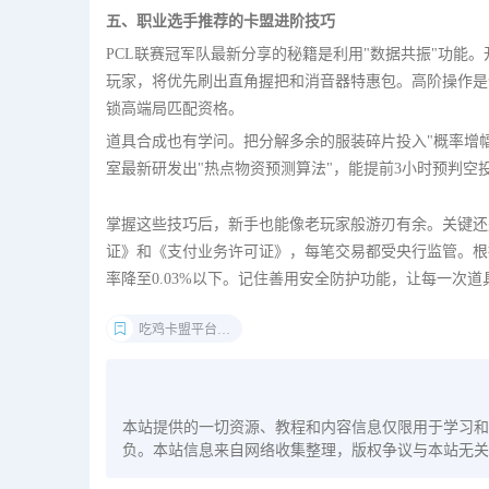
五、职业选手推荐的卡盟进阶技巧
PCL联赛冠军队最新分享的秘籍是利用"数据共振"功能
玩家，将优先刷出直角握把和消音器特惠包。高阶操作是
锁高端局匹配资格。
道具合成也有学问。把分解多余的服装碎片投入"概率增幅
室最新研发出"热点物资预测算法"，能提前3小时预判空
掌握这些技巧后，新手也能像老玩家般游刃有余。关键还
证》和《支付业务许可证》，每笔交易都受央行监管。根
率降至0.03%以下。记住善用安全防护功能，让每一次
吃鸡卡盟平台官网
本站提供的一切资源、教程和内容信息仅限用于学习和
负。本站信息来自网络收集整理，版权争议与本站无关