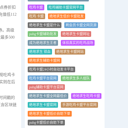
，点券折扣
吃鸡卡盟
吃鸡辅助卡盟官网平台
值低112
吃鸡 卡盟
绝地求生低价卡盟批发
绝地求生卡盟是什么
刷会员卡盟全网货源
券。高级
pubg卡盟辅助批发
绝地求生卡盟网址
多500
成为绝地求生王者
体验真实的吃鸡战场
绝地求生 锁血
绝地求生卡盟网站
绝地求生辅助卡盟网
吃鸡卡盟24小时自动发卡平台
规吃鸡卡
吃鸡卡盟平台官网
绝地求生多人组队
实则在后
pubg辅助卡盟平台官网
绝地求生卡盟全网最低价
绝地求生吃鸡卡盟
时间戳的
（含区块链
绝地求生卡盟官网
手游吃鸡卡盟平台官网
绝地求生卡盟低价自助下单
pubg卡盟低价自助下单