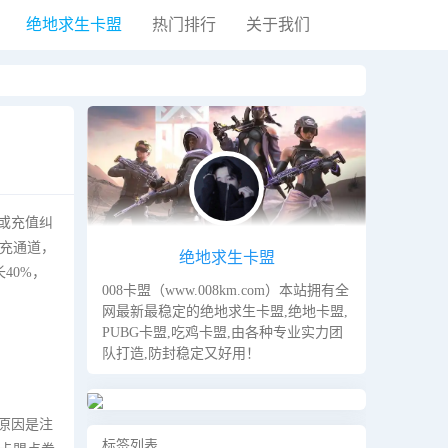
绝地求生卡盟
热门排行
关于我们
黑夜模式
或充值纠
充通道，
绝地求生卡盟
40%，
008卡盟（www.008km.com）本站拥有全
网最新最稳定的绝地求生卡盟,绝地卡盟,
PUBG卡盟,吃鸡卡盟,由各种专业实力团
队打造,防封稳定又好用！
要原因是注
标签列表