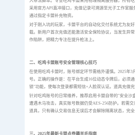
入非法脚本。专业吃鸡卡盟采用物理隔离服务器，所有吃
采用官方API直冲接口，充值记录可溯源至光子工作室服
通过指定卡盟补充物资。
对于刚入坑的玩家，卡盟平台的自动化交付系统尤为友好。
载。新用户首次充值还能激活安全保险协议，当发生异常
作陷阱，把精力专注在提升枪法上。
二、吃鸡卡盟账号安全管理核心技巧
在使用吃鸡卡盟时，账号绑定环节需格外谨慎。2025年3
号。正确的操作是：在平台生成16位动态令牌后，必须
锁"功能，使每次登录都需短信+人脸双认证。道具充值
针对吃鸡账号的日常维养，推荐启用卡盟自带的"安全沙
遭遇木马攻击，真实账号数据仍受AES-256防护。若
道具，只有确认交易信息无误后才会解除隔离状态，完全
三、2025年最新卡盟点券薅羊毛指南